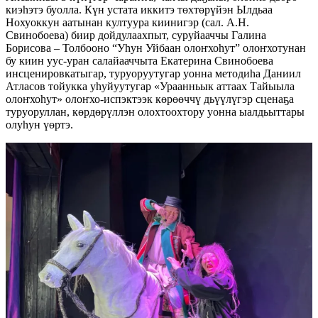
киэһэтэ буолла. Күн устата иккитэ төхтөрүйэн Ылдьаа
Нохуоккун аатынан култуура киинигэр (сал. А.Н.
Свинобоева) биир дойдулаах­пыт, суруйааччы Галина
Борисова – Толбооно “Уһун Уйбаан олоҥхоһут” олоҥхотунан
бу киин уус-уран салайааччыта Екатерина Свинобоева
инсценировкатыгар, туруоруутугар уонна методи­һа Даниил
Атласов тойукка уһуйуутугар «Ураанньык аттаах Тайыыла
олоҥхоһут» олоҥхо-испэктээк көрөөччү дьүүлүгэр сценаҕа
туруоруллан, көрдөрүллэн олохтоох­тору уонна ыалдьыттары
олуһун үөртэ.