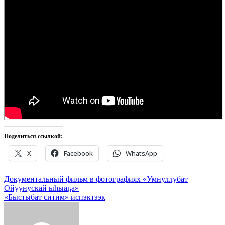
Поделиться ссылкой:
X
Facebook
WhatsApp
Навигация
Документальный фильм в фотографиях «Умнуллубат
Ойуунускай ыһыаҕа»
по
«Быстыбат ситим» испэктээк
записям