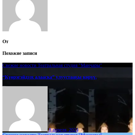
От
Похожие записи
Свежие новости
Театральная студия "Манчары"
“Күөрэгэйдээх алааска” улуустааҕы көрүү.
8 апреля, 2024