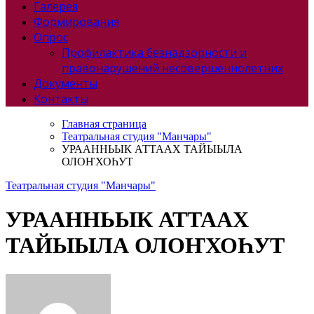
Галерея
Формирования
Опрос
Профилактика безнадзорности и
правонарушений несовершеннолетних
Документы
Контакты
Главная страница
Театральная студия "Манчары"
УРААННЬЫК АТТААХ ТАЙЫЫЛА
ОЛОҤХОҺУТ
Театральная студия "Манчары"
УРААННЬЫК АТТААХ
ТАЙЫЫЛА ОЛОҤХОҺУТ