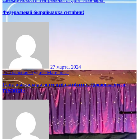
Свежие новости
Театральная студия "Манчары"
Федеральнай бырайыакка ситиһии!
27 марта, 2024
Театральная студия "Манчары"
Саҥа дьыллааҕы остуоруйа киэһээтэ «Диканька чугас
түөлбэҕэ»