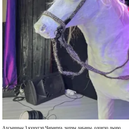
Ахсынньы 3 күнүгэр Чараҥҥа, чахчы даҕаны, олоҥхо дьоро