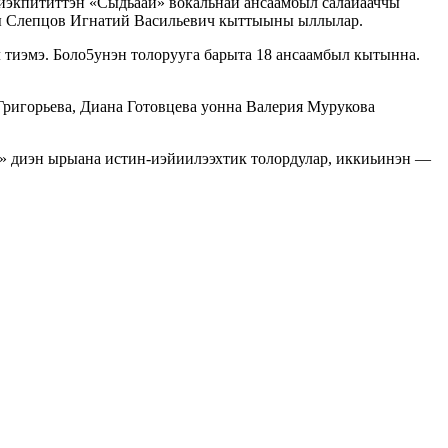
лиэкпититтэн «Сыдьаай» вокальнай ансаамбыл салайааччы
чы Слепцов Игнатий Васильевич кыттыыны ыллылар.
тиэмэ. Боло5унэн толорууга барыта 18 ансаамбыл кытынна.
ригорьева, Диана Готовцева уонна Валерия Мурукова
» диэн ырыана истин-иэйиилээхтик толордулар, иккиьинэн —