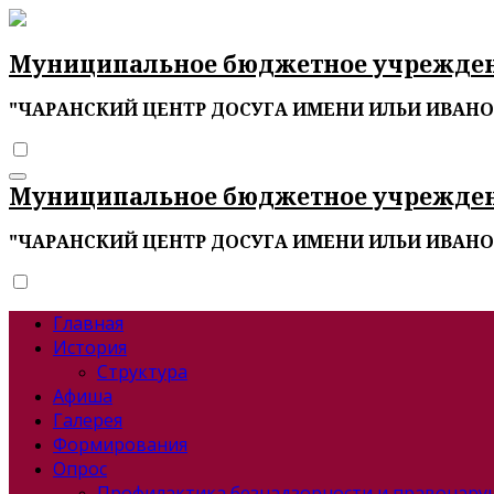
Перейти
к
содержимому
Муниципальное бюджетное учрежде
"ЧАРАНСКИЙ ЦЕНТР ДОСУГА ИМЕНИ ИЛЬИ ИВАН
Муниципальное бюджетное учрежде
"ЧАРАНСКИЙ ЦЕНТР ДОСУГА ИМЕНИ ИЛЬИ ИВАН
Главная
История
Структура
Афиша
Галерея
Формирования
Опрос
Профилактика безнадзорности и правонар