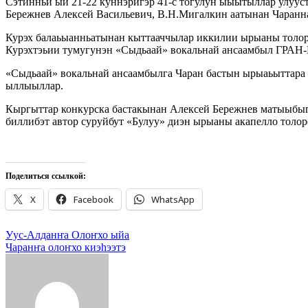
Сэтинньи ый 21-22 куннэригэр 41-с тогулун ыыытыллар улуус
Бережнев Алексей Васильевич, В.Н.Мигалкин аатынан Чаранн
Курэх балаьыанньатынан кыттааччылар иккилии ырыаны толорд
Курэхтэьии тумугунэн «Сыдьаай» вокальнай ансаамбыл ГРАН
«Сыдьаай» вокальнай ансаамбылга Чаран бастын ырыаьыттара 
ыллыыллар.
Кыргыттар конкурска бастакынан Алексей Бережнев матыыбыг
биллибэт автор суруйбут «Булуу» диэн ырыаны акапелло толоро
Поделиться ссылкой:
X
Facebook
WhatsApp
Навигация
Уус-Алданҥа Олоҥхо ыйа
Чаранҥа олоҥхо киэһээтэ
по
записям