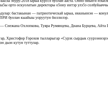
тааа5ы Муру-2018 ырыа курэ5э буолан ааста. Онно биьиги нэьи
аа5ы орто оскуолатын директоры о5ону иитэр улэ5э солбуйаач
улар: бастакынан — патриотическай ырыа, иккиьинэн — конул 
-ПРИ буолан кыайыы уоруутун биллилэр.
— Снежана Охлопкова, Туяра Румянцева, Диана Бурцева, Айта Г
ар, Христофор Горохов тылларыгар «Сурэх сырдык суурээннэрэ
н дьон кутун туттулар.