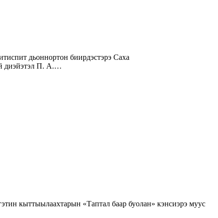
эй диэйэтэл П. А.…