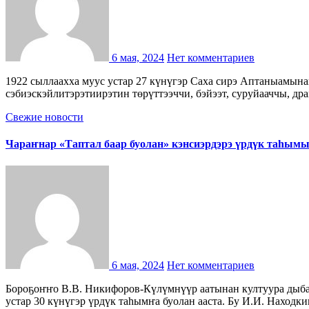
6 мая, 2024
Нет комментариев
1922 сыллаахха муус устар 27 күнүгэр Саха сирэ Аптаныамынай Сэбиэскэй Сэсиэлитичэскэй Өрөспүүбүлүкэтэ буолбута. Ону ситиспит дьоннортон биирдэстэрэ Саха
сэбиэскэйлитэрэтиирэтин төрүттээччи, бэйээт, суруйааччы, др
Свежие новости
Чараҥнар «Таптал баар буолан» кэнсиэрдэрэ үрдүк таһымы
6 мая, 2024
Нет комментариев
Бороҕоҥҥо В.В. Никифоров-Күлүмнүүр аатынан култуура дыбарыаһыгар 1-кы Хоро нэһилиэгин Чараҥ бөһүөлэгин уус-уран эйгэтин кыттыылаахтарын «Таптал баар буолан» кэнсиэрэ муус
устар 30 күнүгэр үрдүк таһымҥа буолан ааста. Бу И.И. Наход