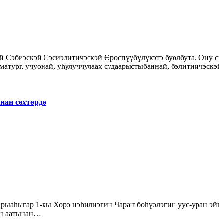
аматург, учуонай, уһулуччулаах судаарыстыбаннай, бэлитиичэск
нан сөхтөрдө
кин аатынан…