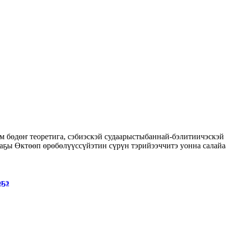
ааҕы Өктөөп өрөбөлүүссүйэтин сүрүн тэрийээччитэ уонна сала
эҕэ