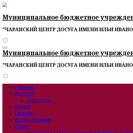
Перейти
к
содержимому
Муниципальное бюджетное учрежде
"ЧАРАНСКИЙ ЦЕНТР ДОСУГА ИМЕНИ ИЛЬИ ИВАН
Муниципальное бюджетное учрежде
"ЧАРАНСКИЙ ЦЕНТР ДОСУГА ИМЕНИ ИЛЬИ ИВАН
Главная
История
Структура
Афиша
Галерея
Формирования
Опрос
Профилактика безнадзорности и правонар