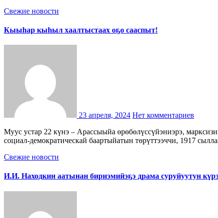
Свежие новости
Кыыһар кыһыл хаалтыстаах оҕо сааспыт!
23 апреля, 2024
Нет комментариев
Муус устар 22 күнэ – Арассыыйа өрөбөлүссүйэниэрэ, марксизим бөдөҥ теоретига, сэбиэскэй судаарыстыбаннай-бэлитиичэскэй диэйэтэлэ, Арассыыйа үлэһиттэрин уонна бассабыыктарын
социал-демократическай баартыйатын төрүттээччи, 1917 сылл
Свежие новости
И.И. Находкин аатынан бириэмийэҕэ драма суруйуутун күр