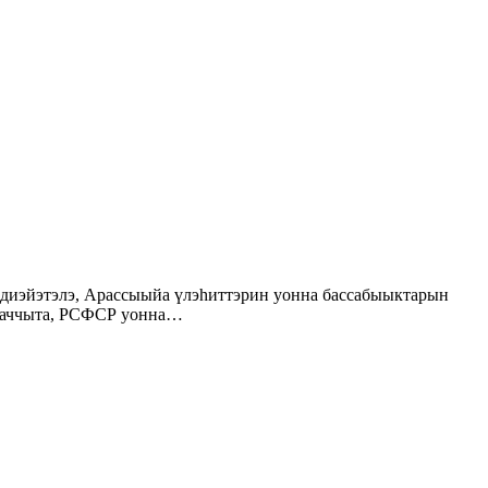
йааччыта, РСФСР уонна…