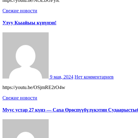
https://youtu.be/Nt5LiJGFyIc
Свежие новости
Улуу Кыайыы күнүнэн!
9 мая, 2024
Нет комментариев
https://youtu.be/OSjmRE2rO4w
Свежие новости
Муус устар 27 күнэ — Саха Өрөспүүбүлүкэтин Судаарысты