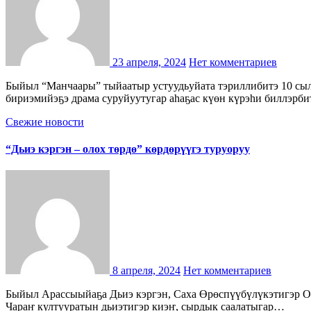
23 апреля, 2024
Нет комментариев
Быйыл “Манчаары” тыйаатыр устуудьуйата тэриллибитэ 10 сылыгар Чараҥ култууратын киинэ Саха АССР үтүөлээх артыыһа, драматург Илья Иванович Находкин-Ылдьаа Нохуоккун аатынан
бириэмийэҕэ драма суруйуутугар аһаҕас күөн күрэһи биллэрби
Свежие новости
“Дьиэ кэргэн – олох төрдө” көрдөрүүгэ туруоруу
8 апреля, 2024
Нет комментариев
Быйыл Арассыыйаҕа Дьиэ кэргэн, Саха Өрөспүүбүлүкэтигэр Оҕо саас, Уус Алдан улууһугар Аҕа сылларыгар анаан “Дьиэ кэргэн – олох төрдө” көрдөрүүгэ туруоруу Ылдьыы Нохуоккун аат.
Чараҥ култууратын дьиэтигэр киэҥ, сырдык саалатыгар…