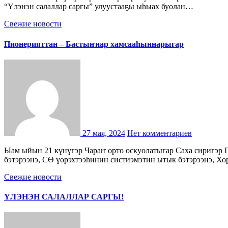
“Үлэнэн салаллар саргы” улуустааҕы ыһыах буолан…
Свежие новости
Пионерияттан – Бастыҥнар хамсааһыннарыгар
27 мая, 2024
Нет комментариев
Ыам ыйын 21 күнүгэр Чараҥ орто оскуолатыгар Саха сиригэр Пионерия төрүттэммитэ 100 сылыгар анааан уонна Саха Өрөспүүбүлүкэтин үөрэҕириитин туйгуна, педагогическай үлэ
бэтэрээнэ, СӨ үөрэхтээһинин систиэмэтин ытык бэтэрээнэ, Х
Свежие новости
ҮЛЭНЭН САЛАЛЛАР САРГЫ!