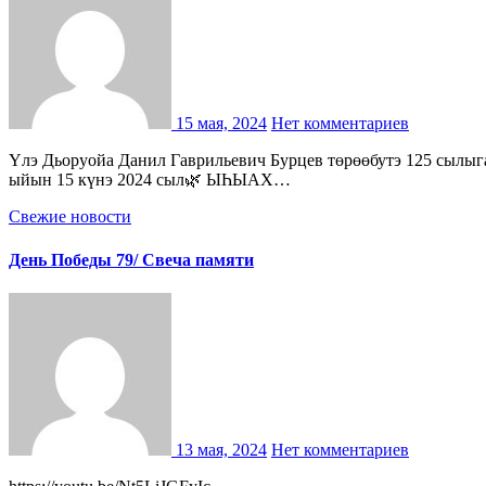
15 мая, 2024
Нет комментариев
Үлэ Дьоруойа Данил Гаврильевич Бурцев төрөөбутэ 125 сылыгар ыытыллар УЛУУС ЫҺЫАҔА 🌿Буолар сирэ: Уус-Алдан улууһа, I Хоро нэһилиэгэ, Нэлээн хатыҥ чараҥа 🌿Буолар күнэ: Бэс
ыйын 15 күнэ 2024 сыл🌿 ЫҺЫАХ…
Свежие новости
День Победы 79/ Свеча памяти
13 мая, 2024
Нет комментариев