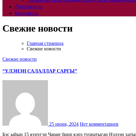
Документы
Контакты
Свежие новости
Главная страница
Свежие новости
Свежие новости
“ҮЛЭНЭН САЛАЛЛАР САРГЫ”
25 июня, 2024
Нет комментариев
Бэс ыйын 15 күнүгэр Чараҥ биир кэрэ туонатыгар Нэлээн хатыҥ чараҥар Саха Сирин бастакы Үлэ Дьоруойдарыттан биирдэстэрэ Данил Гаврильевич Бурцев төрөөбүтэ 125 сылыгар анаан