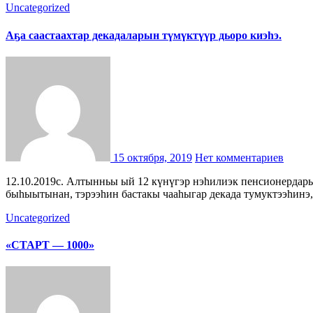
Uncategorized
Аҕа саастаахтар декадаларын түмүктүүр дьоро киэһэ.
15 октября, 2019
Нет комментариев
12.10.2019с. Алтынньы ый 12 күнүгэр нэһилиэк пенсионердарыгар, бэтирээннэригэр аҕа саастаахтар декадаларын түмүктуур бырааһынньыктааҕы киэһэ буолан ааста. Программа
быһыытынан, тэрээһин бастакы чааһыгар декада тумуктээһинэ,
Uncategorized
«СТАРТ — 1000»