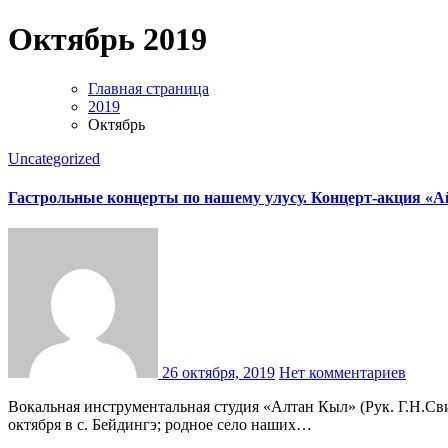
Октябрь 2019
Главная страница
2019
Октябрь
Uncategorized
Гастрольные концерты по нашему улусу. Концерт-акция «А
26 октября, 2019
Нет комментариев
Вокальная инструментальная студия «Алтан Кыл» (Рук. Г.Н.Свинобоев) организовал гастрольные концерты по улусу. Первый концерт состоялся 18 октября в с.Чаранг, на второй день 19
октября в с. Бейдингэ; родное село наших…