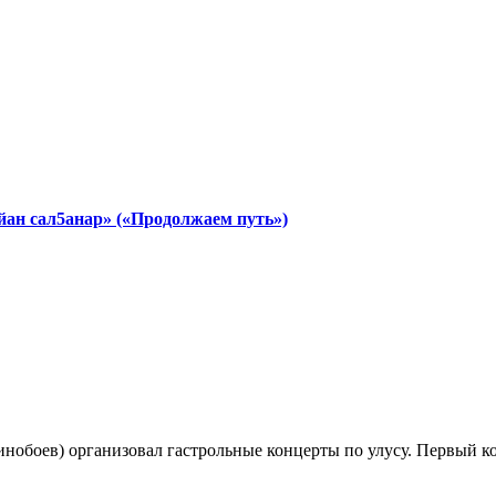
йан сал5анар» («Продолжаем путь»)