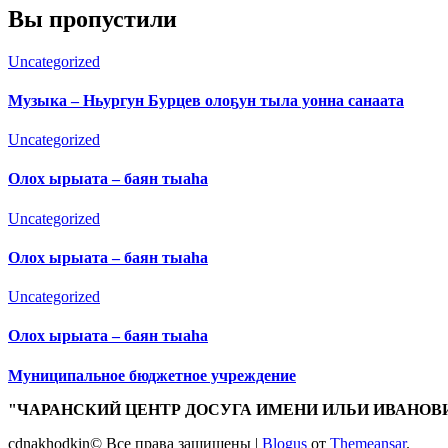
Вы пропустили
Uncategorized
Музыка – Ньургун Бурцев олоҕун тыла уонна санаата
Uncategorized
Олох ырыата – баян тыаһа
Uncategorized
Олох ырыата – баян тыаһа
Uncategorized
Олох ырыата – баян тыаһа
Муниципальное бюджетное учреждение
"ЧАРАНСКИЙ ЦЕНТР ДОСУГА ИМЕНИ ИЛЬИ ИВАНОВ
cdnakhodkin© Все права защищены
|
Blogus
от
Themeansar
.