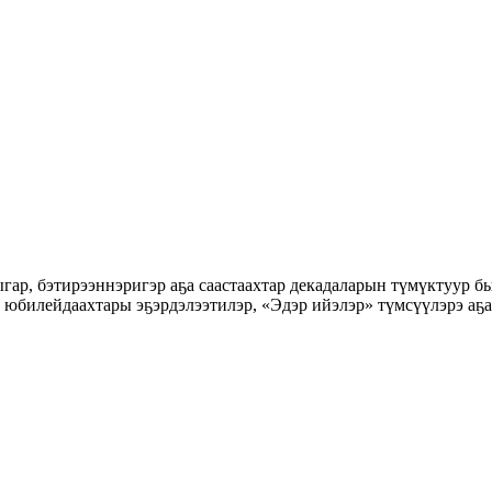
 юбилейдаахтары эҕэрдэлээтилэр, «Эдэр ийэлэр» түмсүүлэрэ аҕ