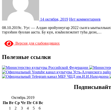
14 октября, 2019
Нет комментариев
08.10.2019с. Уус — Алдан оройуонугар 2022 сылга ыытыллыахтаах Саха сирин норуоттарын спортивнай ооньуулара буолара 1000 хонук хаалбытынан улуус үрдүнэн «СТАРТ» бэриллэр бэлиэ
тэрээһин буолан ааста. Бу күн, нэьһилиэкпит туһа диэн,…
Версия для слабовидящих
Полезные ссылки
Подписывайте
Октябрь 2019
Пн
Вт
Ср
Чт
Пт
Сб
Вс
1
2
3
4
5
6