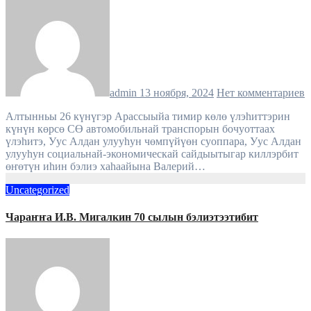
admin
13 ноября, 2024
Нет комментариев
Алтынньы 26 күнүгэр Арассыыйа тимир көлө үлэһиттэрин
күнүн көрсө СӨ автомобильнай транспорын бочуоттаах
үлэһитэ, Уус Алдан улууһун чөмпүйүөн суоппара, Уус Алдан
улууһун социальнай-экономическай сайдыытыгар киллэрбит
өҥөтүн иһин бэлиэ хаһаайына Валерий…
Uncategorized
Чараҥҥа И.В. Мигалкин 70 сылын бэлиэтээтибит