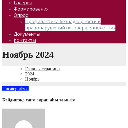
Галерея
Формирования
Опрос
Профилактика безнадзорности и
правонарушений несовершеннолетних
Документы
Контакты
Ноябрь 2024
Главная страница
2024
Ноябрь
Uncategorized
Бэйдиҥэҕэ саҥа экран аһыллыыта