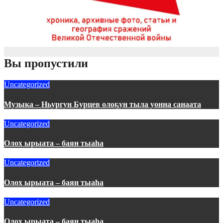
Вы пропустили
Uncategorized
Музыка – Ньургун Бурцев олоҕун тыла уонна санаата
Uncategorized
Олох ырыата – баян тыаһа
Uncategorized
Олох ырыата – баян тыаһа
Uncategorized
Олох ырыата – баян тыаһа