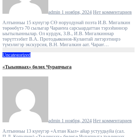
admin
1 ноября, 2024
Нет комментариев
Алтынньы 15 күнүгэр СӨ норуодунай поэта И.В. Мигалкин
төрөөбүтэ 70 сылыгар Чараҥҥа сарсыардаттан тэрээһиннэр
ыытылыннылар. Ол курдук, З.В., И.В. Мигалкиннар
төрүттээбит В.А. Протодьяконов-Кулантай литэрэтиирэ
түмэлигэр экскурсия, В.Н. Мигалкин аат. Чараҥ…
Uncategorized
«Тыыннаах» бөлөх Чурапчыга
admin
1 ноября, 2024
Нет комментариев
Алтынньы 13 күнүгэр «Алтан Кыл» айар устуудьуйа (сал.
П.Д. Копырин) «Тыыннаах» бөлөҕө Чурапчыга тыыннаах