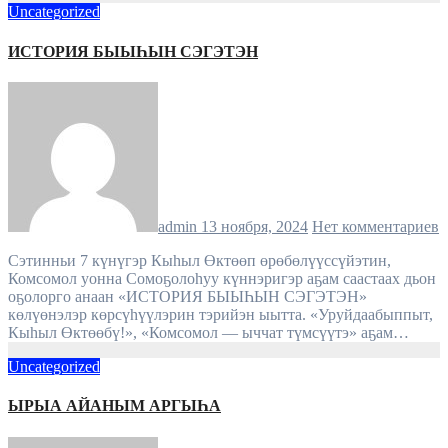
Uncategorized
ИСТОРИЯ БЫЫҺЫН СЭГЭТЭН
admin
13 ноября, 2024
Нет комментариев
Сэтинньи 7 күнүгэр Кыһыл Өктөөп өрөбөлүүссүйэтин,
Комсомол уонна Сомоҕолоһуу күннэригэр аҕам саастаах дьон
оҕолорго анаан «ИСТОРИЯ БЫЫҺЫН СЭГЭТЭН»
көлүөнэлэр көрсүһүүлэрин тэрийэн ыытта. «Уруйдаабыппыт,
Кыһыл Өктөөбү!», «Комсомол — ыччат түмсүүтэ» аҕам…
Uncategorized
ЫРЫА АЙАНЫМ АРГЫҺА