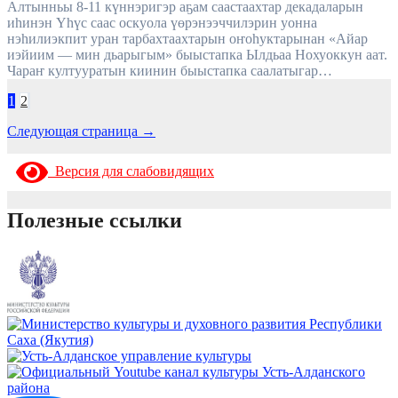
Алтынньы 8-11 күннэригэр аҕам саастаахтар декадаларын
иһинэн Үһүс саас оскуола үөрэнээччилэрин уонна
нэһилиэкпит уран тарбахтаахтарын оҥоһуктарынан «Айар
иэйиим — мин дьарыгым» быыстапка Ылдьаа Нохуоккун аат.
Чараҥ култууратын киинин быыстапка саалатыгар…
Пагинация
1
2
записей
Следующая страница →
Версия для слабовидящих
Полезные ссылки