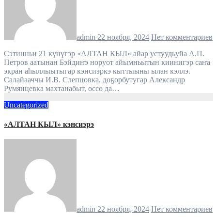
admin
22 ноября, 2024
Нет комментариев
Сэтинньи 21 күнүгэр «АЛТАН КЫЛ» айар устуудьуйа А.П.
Петров аатынан Бэйдиҥэ норуот айымньытын киинигэр саҥа
экран аһыллыытыгар кэнсиэркэ кыттыыны ылан кэллэ.
Салайааччы И.В. Слепцовка, доҕорбутугар Александр
Румянцевка махтанабыт, өссө да…
Uncategorized
«АЛТАН КЫЛ» кэнсиэрэ
admin
22 ноября, 2024
Нет комментариев