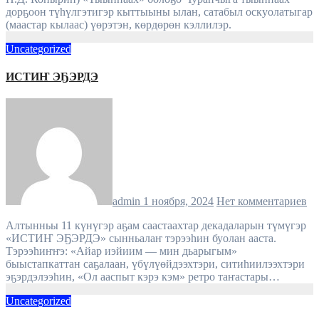
дорҕоон түһүлгэтигэр кыттыыны ылан, сатабыл оскуолатыгар
(маастар кылаас) үөрэтэн, көрдөрөн кэллилэр.
Uncategorized
ИСТИҤ ЭҔЭРДЭ
admin
1 ноября, 2024
Нет комментариев
Алтынньы 11 күнүгэр аҕам саастаахтар декадаларын түмүгэр
«ИСТИҤ ЭҔЭРДЭ» сынньалаҥ тэрээһин буолан ааста.
Тэрээһиҥҥэ: «Айар иэйиим — мин дьарыгым»
быыстапкаттан саҕалаан, үбүлүөйдээхтэри, ситиһиилээхтэри
эҕэрдэлээһин, «Ол ааспыт кэрэ кэм» ретро таҥастары…
Uncategorized