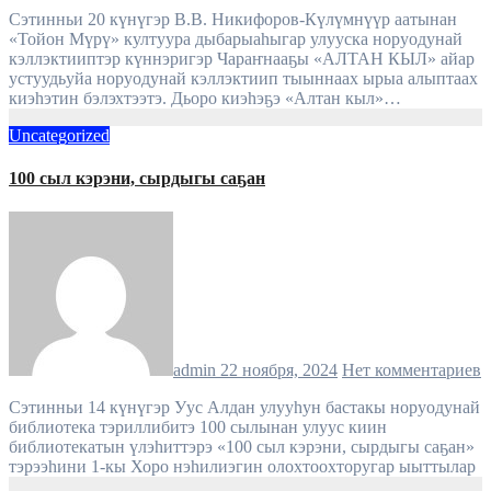
Сэтинньи 20 күнүгэр В.В. Никифоров-Күлүмнүүр аатынан
«Тойон Мүрү» култуура дыбарыаһыгар улууска норуодунай
кэллэктииптэр күннэригэр Чараҥнааҕы «АЛТАН КЫЛ» айар
устуудьуйа норуодунай кэллэктиип тыыннаах ырыа алыптаах
киэһэтин бэлэхтээтэ. Дьоро киэһэҕэ «Алтан кыл»…
Uncategorized
100 сыл кэрэни, сырдыгы саҕан
admin
22 ноября, 2024
Нет комментариев
Сэтинньи 14 күнүгэр Уус Алдан улууһун бастакы норуодунай
библиотека тэриллибитэ 100 сылынан улуус киин
библиотекатын үлэһиттэрэ «100 сыл кэрэни, сырдыгы саҕан»
тэрээһини 1-кы Хоро нэһилиэгин олохтоохторугар ыыттылар