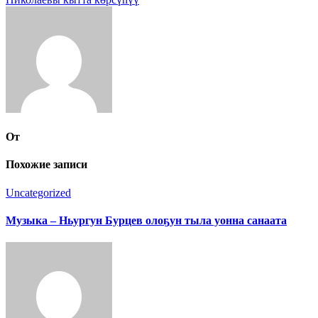
записям
От
Похожие записи
Uncategorized
Музыка – Ньургун Бурцев олоҕун тыла уонна санаата