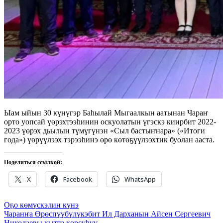
Ыам ыйын 30 күнүгэр Баһылай Мыгаалкын аатынан Чараҥ
орто уопсай үөрэхтээһинин оскуолатын үгэскэ киирбит 2022-
2023 үөрэх дьылын түмүгүнэн «Сыл бастыҥнара» («Итоги
года») үөрүүлээх тэрээһинэ өрө көтөҕүүлээхтик буолан ааста.
Поделиться ссылкой:
X
Facebook
WhatsApp
Навигация
Оҕо көмүскэлин күнэ
Чаранҥа Өрөспүүбүлүкэбит Ил Дарханын Айсен Сергеевич
по
Николаевы кытта көрсүһүү