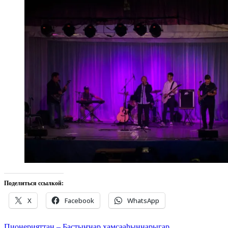
Поделиться ссылкой:
X
Facebook
WhatsApp
Пионерияттан – Бастыҥнар хамсааһыннарыгар