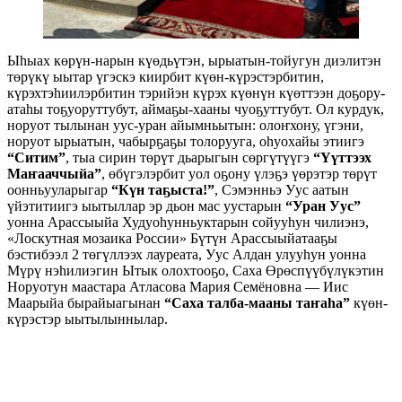
Ыһыах көрүн-нарын күөдьүтэн, ырыатын-тойугун диэлитэн
төрүкү ыытар үгэскэ киирбит күөн-күрэстэрбитин,
күрэхтэһиилэрбитин тэрийэн күрэх күөнүн күөттээн доҕору-
атаһы тоҕуоруттубут, аймаҕы-хааны чуоҕуттубут. Ол курдук,
норуот тылынан уус-уран айымньытын: олоҥхону, үгэни,
норуот ырыатын, чабырҕаҕы толорууга, оһуохайы этиигэ
“Ситим”
, тыа сирин төрүт дьарыгын сөргүтүүгэ
“Үүттээх
Маҥааччыйа”
, өбүгэлэрбит уол оҕону үлэҕэ үөрэтэр төрүт
оонньууларыгар
“Күн таҕыста!”
, Сэмэнньэ Уус аатын
үйэтитиигэ ыытыллар эр дьон мас уустарын
“Уран Уус”
уонна Арассыыйа Худуоһунньуктарын сойууһун чилиэнэ,
«Лоскутная мозаика России» Бүтүн Арассыыйатааҕы
бэстибээл 2 төгүллээх лауреата, Уус Алдан улууһун уонна
Мүрү нэһилиэгин Ытык олохтооҕо, Саха Өрөспүүбүлүкэтин
Норуотун маастара Атласова Мария Семёновна — Иис
Маарыйа бырайыагынан
“Саха талба-мааны таҥаһа”
күөн-
күрэстэр ыытылыннылар.