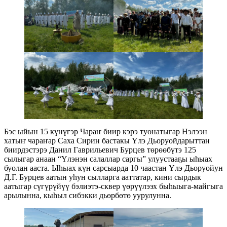
Бэс ыйын 15 күнүгэр Чараҥ биир кэрэ туонатыгар Нэлээн
хатыҥ чараҥар Саха Сирин бастакы Үлэ Дьоруойдарыттан
биирдэстэрэ Данил Гаврильевич Бурцев төрөөбүтэ 125
сылыгар анаан “Үлэнэн салаллар саргы” улуустааҕы ыһыах
буолан ааста. Ыһыах күн сарсыарда 10 чаастан Үлэ Дьоруойун
Д.Г. Бурцев аатын уһун сылларга ааттатар, кини сырдык
аатыгар сүгүрүйүү бэлиэтэ-сквер үөрүүлээх быһыыга-майгыга
арылынна, кыһыл сибэкки дьөрбөтө уурулунна.