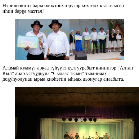
Нэһилиэкпит бары олохтоохторугар көхтөөх кыттыыгыт
иһин барҕа махтал!
Аламай күммүт арҕаа түһүүтэ култуурабыт киинигэр “Алтан
Кыл” айар устуудьуйа “Сылаас тыын” тыыннаах
доҕуһуолунан ырыа киэһэтин ыһыах дьонугар анаабыта.