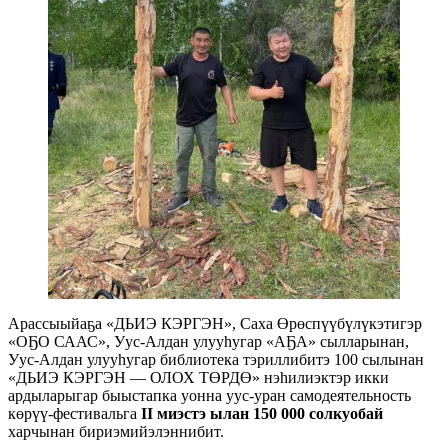
Арассыыйаҕа «ДЬИЭ КЭРГЭН», Саха Өрөспүүбүлүкэтигэр
«ОҔО СААС», Уус-Алдан улууһугар «АҔА» сылларынан,
Уус-Алдан улууһугар библиотека тэриллибитэ 100 сылынан
«ДЬИЭ КЭРГЭН — ОЛОХ ТӨРДӨ» нэһилиэктэр икки
ардыларыгар быыстапка уонна уус-уран самодеятельность
көрүү-фестивальга
II миэстэ ылан 150 000 солкуобай
харчынан бириэмийэлэннибит.