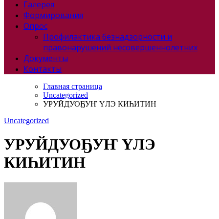
Галерея
Формирования
Опрос
Профилактика безнадзорности и
правонарушений несовершеннолетних
Документы
Контакты
Главная страница
Uncategorized
УРУЙДУОҔУҤ ҮЛЭ КИҺИТИН
Uncategorized
УРУЙДУОҔУҤ ҮЛЭ
КИҺИТИН