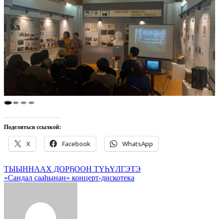
Поделиться ссылкой:
X
Facebook
WhatsApp
Навигация
ТЫЫННААХ ДОРҔООН ТҮҺҮЛГЭТЭ
«Сандал сааһынан» концерт-дискотека
по
записям