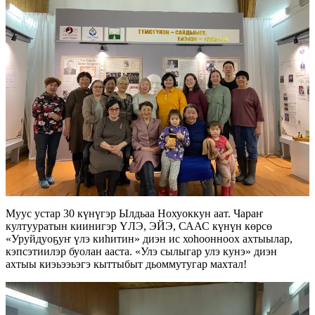
Муус устар 30 күнүгэр Ылдьаа Нохуоккун аат. Чараҥ
култууратын киинигэр ҮЛЭ, ЭЙЭ, СААС күнүн көрсө
«Уруйдуоҕуҥ үлэ киһитин» диэн ис хоһоонноох ахтыылар,
кэпсэтиилэр буолан ааста. «Улэ сылыгар улэ кунэ» диэн
ахтыы киэьээьэгэ кыттыбыт дьоммутугар махтал!