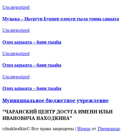
Uncategorized
Музыка – Ньургун Бурцев олоҕун тыла уонна санаата
Uncategorized
Олох ырыата – баян тыаһа
Uncategorized
Олох ырыата – баян тыаһа
Uncategorized
Олох ырыата – баян тыаһа
Муниципальное бюджетное учреждение
"ЧАРАНСКИЙ ЦЕНТР ДОСУГА ИМЕНИ ИЛЬИ
ИВАНОВИЧА НАХОДКИНА"
cdnakhodkin© Все права защищены
|
Blogus
от
Themeansar
.