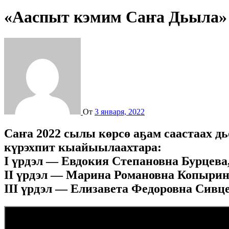
«Ааспыт кэмим Саҥа Дьыла»
От
3 января, 2022
Саҥа 2022 сылы көрсө аҕам сааста
күрэхпит кыайыылаахтара:
I үрдэл — Евдокия Степановна Бурцева
II үрдэл — Марина Романовна Копырин
III үрдэл — Елизавета Федоровна Сивце