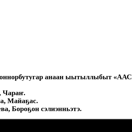
ах дьоннорбутугар анаан ыытыллыбы
, Чараҥ.
а, Майаҕас.
ва, Бороҕон сэлиэнньэтэ.