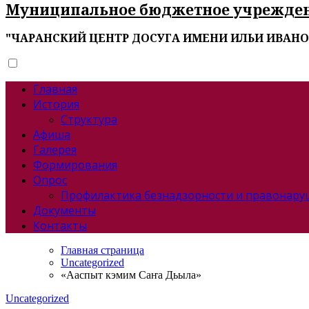
Муниципальное бюджетное учрежде
"ЧАРАНСКИЙ ЦЕНТР ДОСУГА ИМЕНИ ИЛЬИ ИВАН
Главная
История
Структура
Афиша
Галерея
Формирования
Опрос
Профилактика безнадзорности и правонар
Документы
Контакты
Главная страница
Uncategorized
«Ааспыт кэмим Саҥа Дьыла»
Uncategorized