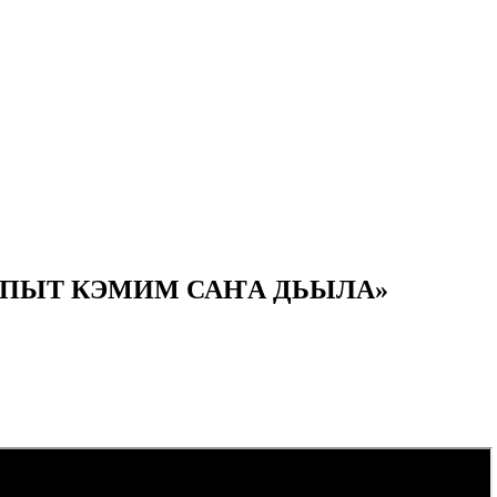
т «ААСПЫТ КЭМИМ САҤА ДЬЫЛА»